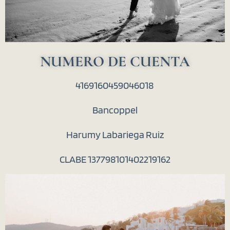
NUMERO DE CUENTA
4169160459046018
Bancoppel
Harumy Labariega Ruiz
CLABE 137798101402219162