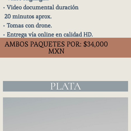
•
Video documental
duración
20 minutos aprox.
•
Tomas con drone.
•
Entrega vía online en calidad HD.
AMBOS PAQUETES POR: $34,000
MXN
PLATA