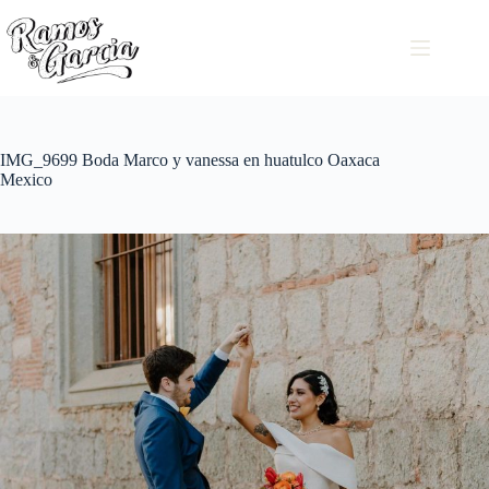
IMG_9699 Boda Marco y vanessa en huatulco Oaxaca
Mexico