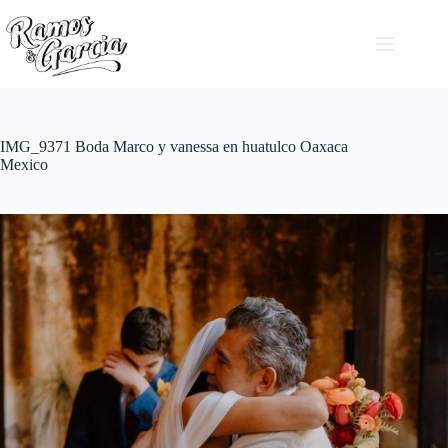
IMG_9371 Boda Marco y vanessa en huatulco Oaxaca
Mexico