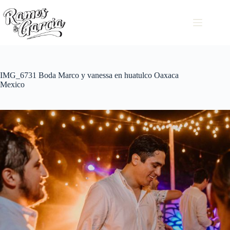
IMG_6731 Boda Marco y vanessa en huatulco Oaxaca
Mexico