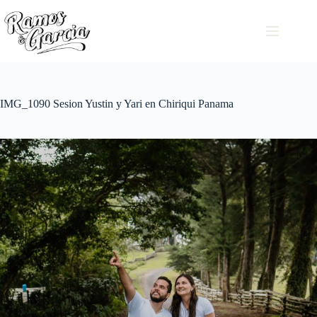
IMG_1090 Sesion Yustin y Yari en Chiriqui Panama