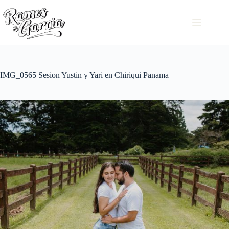
IMG_0565 Sesion Yustin y Yari en Chiriqui Panama