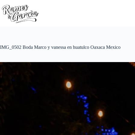
IMG_0502 Boda Marco y vanessa en huatulco Oaxaca Mexico