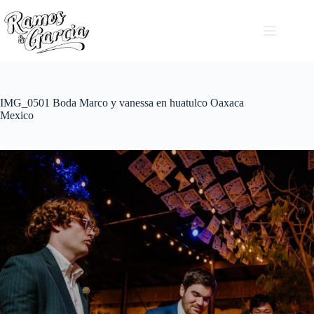
IMG_0501 Boda Marco y vanessa en huatulco Oaxaca
Mexico