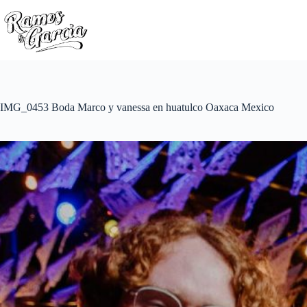
IMG_0453 Boda Marco y vanessa en huatulco Oaxaca Mexico