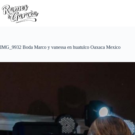
IMG_9932 Boda Marco y vanessa en huatulco Oaxaca Mexico