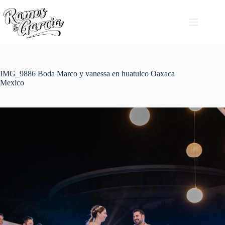
IMG_9886 Boda Marco y vanessa en huatulco Oaxaca
Mexico