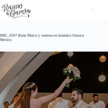
IMG_9167 Boda Marco y vanessa en huatulco Oaxaca
Mexico