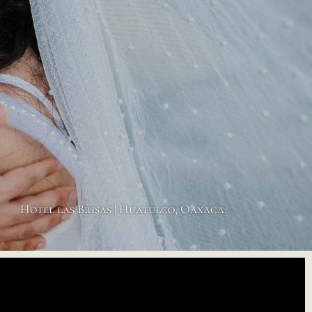
Hotel las Brisas |
Huatulco, Oaxaca.